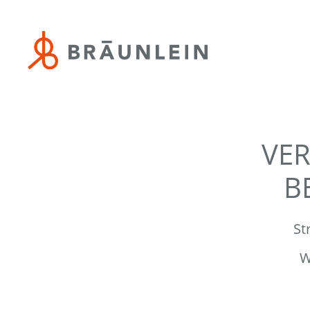
Zur
Skip
Zur
Hauptnavigation
to
Fußzeile
springen
main
springen
content
Ralph
Strategien
Bräunlein
für
Ihre
Karrieresituation
VE
und
B
Lebensphase.
St
W